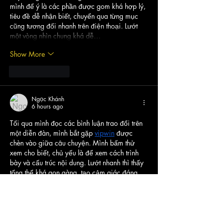
mình để ý là các phần được gom khá hợp lý, 
tiêu đề dễ nhận biết, chuyển qua từng mục 
cũng tương đối nhanh trên điện thoại. Lướt 
một vòng nhìn chung khá dễ…
Show More
Like
Reply
Ngọc Khánh
6 hours ago
Tối qua mình đọc các bình luận trao đổi trên 
một diễn đàn, mình bắt gặp 
vipwin
 được 
chèn vào giữa câu chuyện. Mình bấm thử 
xem cho biết, chủ yếu là để xem cách trình 
bày và cấu trúc nội dung. Lướt nhanh thì thấy 
tổng thể khá gọn gàng, tạo cảm giác đáng 
tin cậy. Xem xong mình quay lại đọc tiếp các 
bình luận khác, chứ cũng không đào sâu thêm
Like
Reply