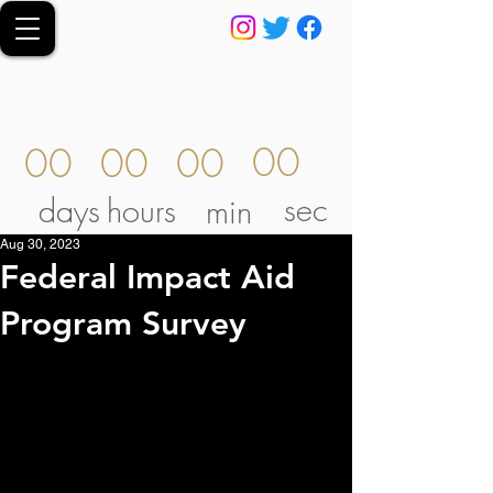
00
00
00
00
sec
days
hours
min
Aug 30, 2023
Federal Impact Aid
Program Survey