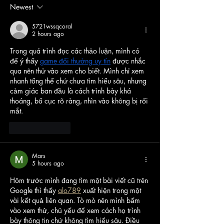
Newest
5721wssqcoral
2 hours ago
Trong quá trình đọc các thảo luận, mình có 
để ý thấy 
game đổi thưởng uy tín
 được nhắc 
qua nên thử vào xem cho biết. Mình chỉ xem 
nhanh tổng thể chứ chưa tìm hiểu sâu, nhưng 
cảm giác ban đầu là cách trình bày khá 
thoáng, bố cục rõ ràng, nhìn vào không bị rối 
mắt.
Like
Reply
Mars
5 hours ago
Hôm trước mình đang tìm một bài viết cũ trên 
Google thì thấy 
alo789
 xuất hiện trong một 
vài kết quả liên quan. Tò mò nên mình bấm 
vào xem thử, chủ yếu để xem cách họ trình 
bày thông tin chứ không tìm hiểu sâu. Điều 