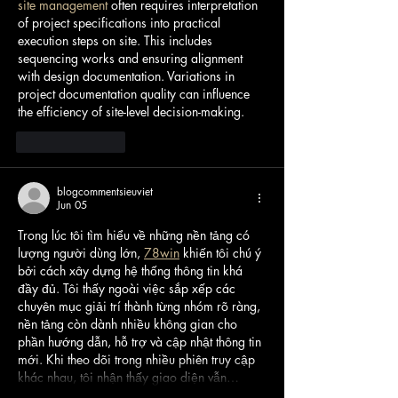
site management
 often requires interpretation 
of project specifications into practical 
execution steps on site. This includes 
sequencing works and ensuring alignment 
with design documentation. Variations in 
project documentation quality can influence 
the efficiency of site-level decision-making.
Like
Reply
blogcommentsieuviet
Jun 05
Trong lúc tôi tìm hiểu về những nền tảng có 
lượng người dùng lớn, 
78win
 khiến tôi chú ý 
bởi cách xây dựng hệ thống thông tin khá 
đầy đủ. Tôi thấy ngoài việc sắp xếp các 
chuyên mục giải trí thành từng nhóm rõ ràng, 
nền tảng còn dành nhiều không gian cho 
phần hướng dẫn, hỗ trợ và cập nhật thông tin 
mới. Khi theo dõi trong nhiều phiên truy cập 
khác nhau, tôi nhận thấy giao diện vẫn…