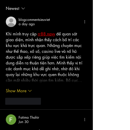
Newest
blogcommentsieuviet
a day ago
Khi mình truy cập 
rr88.navy
 để quan sát 
giao diện, mình nhận thấy cách bố trí các 
khu vực khá trực quan. Những chuyên mục 
như thể thao, xổ số, casino live và nổ hũ 
được sắp xếp riêng giúp việc tìm kiếm nội 
dung diễn ra thuận tiện hơn. Mình thấy vị trí 
các danh mục khá dễ ghi nhớ, nhờ đó khi 
quay lại những khu vực quen thuộc không 
cần mất nhiều thời gian tìm kiếm. Bố cục…
Show More
Like
Reply
Fatima Thahir
Jun 30