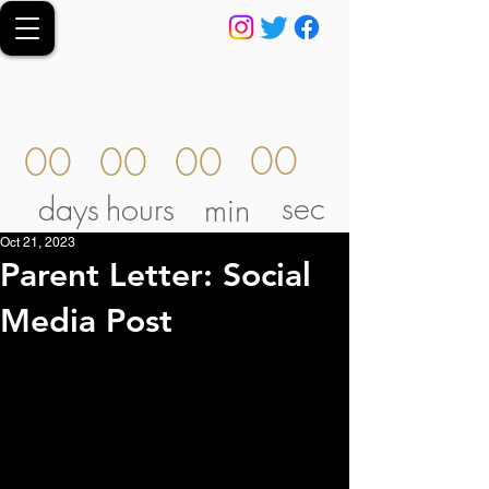
00
00
00
00
sec
days
hours
min
Oct 21, 2023
Parent Letter: Social
Media Post