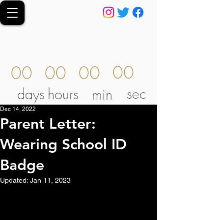
00
00
00
00
sec
days
hours
min
Dec 14, 2022
Parent Letter:
Wearing School ID
Badge
Updated:
Jan 11, 2023