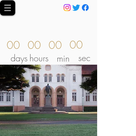
00
00
00
00
sec
days
hours
min