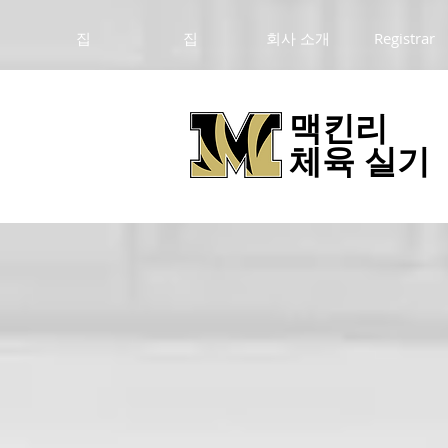
집
집
회사 소개
Registrar
맥킨리
체육 실기