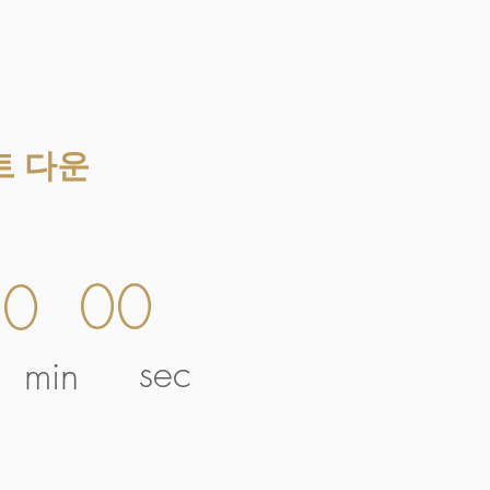
트 다운
00
00
sec
min