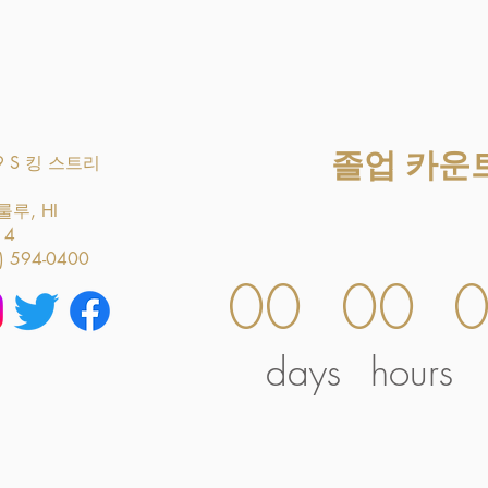
졸업 카운
9 S 킹 스트리
루, HI
14
) 594-0400
00
00
days
hours