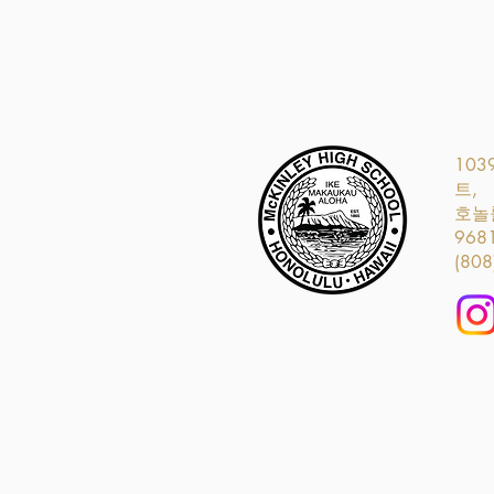
103
트,
호놀룰
968
(808