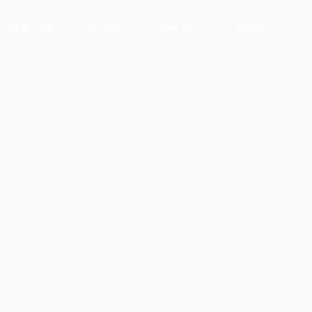
학창 시절
부모님
체육 실기
More...