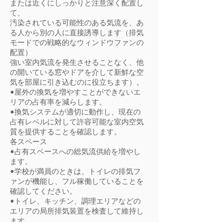
または近くにしっかりと注意深く配置し
て、
汚染されている可能性のある気流を、あ
る人から別の人に直接誘導します（排気
モードでの戦略的なウィンドウファンの
配置）
強い室内気流を発生させることなく、他
の開いている窓やドアを介して新鮮な空
気を部屋に引き込むのに役立ちます）。
•屋外の換気を増やすことができないエ
リアの占有率を減らします。
•換気システムが適切に動作し、現在の
占有レベルに対して許容可能な室内空気
質を提供することを確認します。
各スペース
•占有スペースへの総気流供給を増やし
ます。
•学校が満員のときは、トイレの排気フ
ァンが機能し、フル稼働していることを
確認してください。
•トイレ、キッチン、調理エリアなどの
エリアの局所排気装置を検査して維持し
ます。