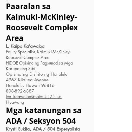
Paaralan sa
Kaimuki-McKinley-
Roosevelt Complex
Area
L. Kaipo Ka'awaloa
Equity Specialist, Kaimuki-McKinley-
Roosevelt Complex Area
HIDOE Opisina ng Pagsunod sa Mga
Karapatang Sibil
Opisina ng Distrito ng Honolulu
4967 Kilauea Avenue
Honolulu, Hawaii 96816
808-892-6887
lea_kaawaloa@notes.k12.hi.us
Nyawang
Mga katanungan sa
ADA / Seksyon 504
Krysti Sukita, ADA / 504 Espesyalista