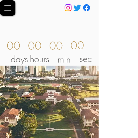
00
00
00
00
sec
days
hours
min