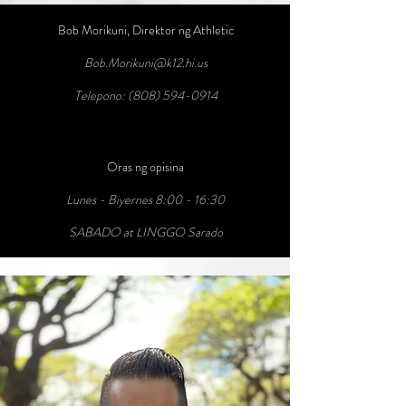
Bob Morikuni, Direktor ng Athletic
Bob.Morikuni@k12.hi.us
Telepono:
(808) 594-0914
Oras ng opisina
Lunes - Biyernes 8:00 - 16:30
SABADO at LINGGO Sarado