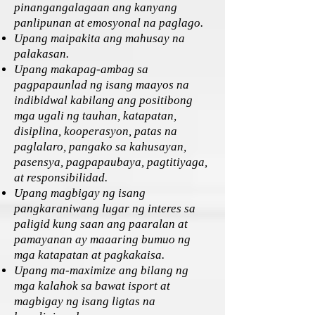
pinangangalagaan ang kanyang
panlipunan at emosyonal na paglago.
Upang maipakita ang mahusay na
palakasan.
Upang makapag-ambag sa
pagpapaunlad ng isang maayos na
indibidwal kabilang ang positibong
mga ugali ng tauhan, katapatan,
disiplina, kooperasyon, patas na
paglalaro, pangako sa kahusayan,
pasensya, pagpapaubaya, pagtitiyaga,
at responsibilidad.
Upang magbigay ng isang
pangkaraniwang lugar ng interes sa
paligid kung saan ang paaralan at
pamayanan ay maaaring bumuo ng
mga katapatan at pagkakaisa.
Upang ma-maximize ang bilang ng
mga kalahok sa bawat isport at
magbigay ng isang ligtas na