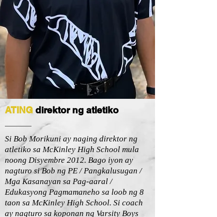
ATING
direktor ng atletiko
Si Bob Morikuni ay naging direktor ng
atletiko sa McKinley High School mula
noong Disyembre 2012. Bago iyon ay
nagturo si Bob ng PE / Pangkalusugan /
Mga Kasanayan sa Pag-aaral /
Edukasyong Pagmamaneho sa loob ng 8
taon sa McKinley High School. Si coach
ay nagturo sa koponan ng Varsity Boys