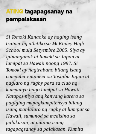
ATING
tagapagsanay na
pampalakasan
Si Tomoki Kanaoka ay naging isang
trainer ng atletiko sa McKinley High
School mula Setyembre 2005. Siya ay
ipinanganak at lumaki sa Japan at
lumipat sa Hawaii noong 1997. Si
Tomoki ay nagtrabaho bilang isang
computer engineer sa Toshiba Japan at
naglaro ng rugby para sa club ng
kumpanya bago lumipat sa Hawaii.
Natapos niya ang kanyang karera sa
pagiging mapagkumpitensya bilang
isang manlalaro ng rugby at lumipat sa
Hawaii, sumunod sa medisina sa
palakasan, at naging isang
tagapagsanay sa palakasan. Kumita