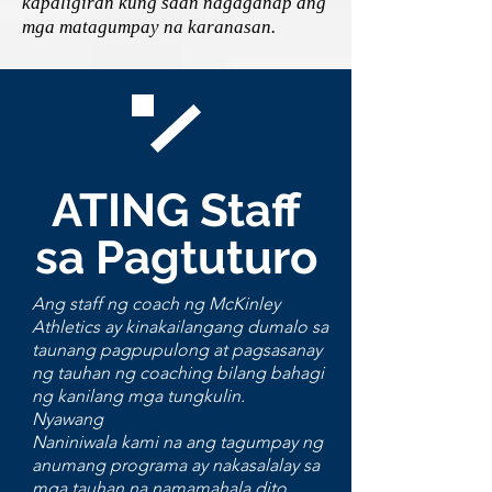
kapaligiran kung saan nagaganap ang
mga matagumpay na karanasan.
ATING Staff
sa Pagtuturo
Ang staff ng coach ng McKinley
Athletics ay kinakailangang dumalo sa
taunang pagpupulong at pagsasanay
ng tauhan ng coaching bilang bahagi
ng kanilang mga tungkulin.
Nyawang
Naniniwala kami na ang tagumpay ng
anumang programa ay nakasalalay sa
mga tauhan na namamahala dito.