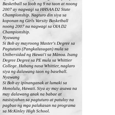
Basketball sa loob ng 9 na taon at noong
2007 ay nagwagi sa HHSAA D2 State
Championship. Nagturo din siya sa
koponan ng Girls Varsity Basketball
noong 2007 na nagwagi sa OIA D2
Championship.
Nyawang
Si Bob ay mayroong Master's Degree sa
Pagtuturo (Pangkalusugan) mula sa
Unibersidad ng Hawai'i sa Mānoa. Isang
Degree Degree sa PE mula sa Whittier
College. Habang nasa Whittier, naglaro
siya ng dalawang taon ng baseball.
Nyawang
Si Bob ay ipinanganak at lumaki sa
Honolulu, Hawaii. Siya ay may asawa na
may dalawang anak na babae at
nasisiyahan sa pagtuturo at patuloy na
pagbuo ng mga palakasan na programa
sa McKinley High School.