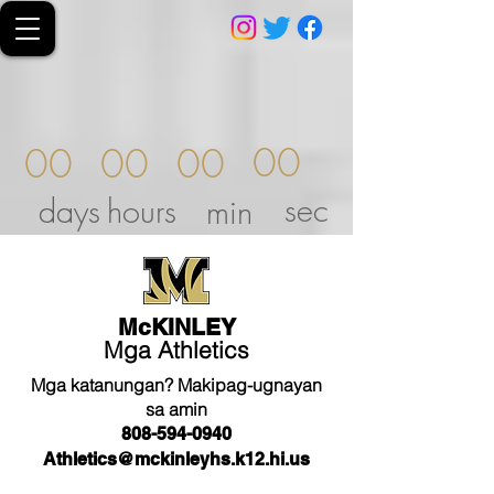
00
00
00
00
sec
days
hours
min
McKINLEY
Mga Athletics
Mga katanungan? Makipag-ugnayan
sa amin
808-594-0940
Athletics@mckinleyhs.k12.hi.us