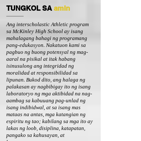
TUNGKOL SA
amin
Ang interscholastic Athletic program
sa McKinley High School ay isang
mahalagang bahagi ng programang
pang-edukasyon. Nakatuon kami sa
pagbuo ng buong potensyal ng mag-
aaral na pisikal at itak habang
isinusulong ang integridad ng
moralidad at responsibilidad sa
lipunan. Bukod dito, ang halaga ng
palakasan ay nagbibigay ito ng isang
laboratoryo ng mga aktibidad na nag-
aambag sa kabuuang pag-unlad ng
isang indibidwal, at sa isang mas
mataas na antas, mga katangian ng
espiritu ng tao; kabilang sa mga ito ay
lakas ng loob, disiplina, katapatan,
pangako sa kahusayan, at