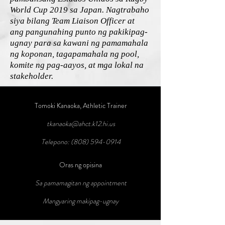
World Cup 2019 sa Japan. Nagtrabaho
siya bilang Team Liaison Officer at
ang pangunahing punto ng pakikipag-
ugnay para sa kawani ng pamamahala
ng koponan, tagapamahala ng pool,
komite ng pag-aayos, at mga lokal na
stakeholder.
Tomoki Kanaoka, Athletic Trainer
tkanaoka@ahct.k12.hi.us
Telepono:
(808) 594-0914
Oras ng opisina
Sa pamamagitan ng appointment
Mangyaring makipag-ugnay