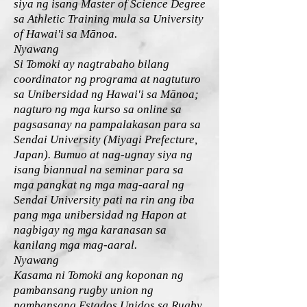
siya ng isang Master of Science Degree
sa Athletic Training mula sa University
of Hawai'i sa Mānoa.
Nyawang
Si Tomoki ay nagtrabaho bilang
coordinator ng programa at nagtuturo
sa Unibersidad ng Hawai'i sa Mānoa;
nagturo ng mga kurso sa online sa
pagsasanay na pampalakasan para sa
Sendai University (Miyagi Prefecture,
Japan). Bumuo at nag-ugnay siya ng
isang biannual na seminar para sa
mga pangkat ng mga mag-aaral ng
Sendai University pati na rin ang iba
pang mga unibersidad ng Hapon at
nagbigay ng mga karanasan sa
kanilang mga mag-aaral.
Nyawang
Kasama ni Tomoki ang koponan ng
pambansang rugby union ng
pambansang Estados Unidos sa Rugby