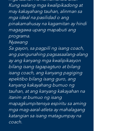
Kung walang mga kwalipikadong at
may kakayahang tauhan, alinman sa
mga ideal na pasilidad o ang
pinakamahusay na kagamitan ay hindi
magagawa upang mapabuti ang
programa.
Nyawang
Sa gayon, sa pagpili ng isang coach,
ang pangunahing pagsasaalang-alang
ay ang kanyang mga kwalipikasyon
bilang isang tagapagturo at bilang
isang coach, ang kanyang pagiging
epektibo bilang isang guro, ang
kanyang kakayahang bumuo ng
tauhan, at ang kanyang kakayahan na
itanim at bumuo ng isang
mapagkumpitensya espiritu sa aming
mga mag-aaral-atleta ay mahalagang
katangian sa isang matagumpay na
coach.