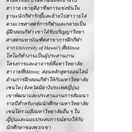
สโมสรของ บริษัท ก่อนที่จะย้ายไป
ฮาวาย เขายุติอาชีพการแข่งขันใน
ฐานะนักกีฬารักบี้และย้ายไปฮาวายไล่
ตามเวชศาสตร์การกีฬาและกลายเป็น
ผู้ฝึกสอนกีฬา เขาได้รับปริญญาวิทยา
ศาสตรมหาบัณฑิตสาขาการฝึกกีฬา
จาก University of Hawai'i ที่Mānoa
โทโมกิทำงานเป็นผู้ประสานงาน
โครงการและอาจารย์ที่มหาวิทยาลัย
ฮาวายที่Mānoa; สอนหลักสูตรออนไลน์
ด้านการฝึกสอนกีฬาให้กับมหาวิทยาลัย
เซนได (จังหวัดมิยางิประเทศญี่ปุ่น)
เขาพัฒนาและประสานงานการสัมมนา
รายปีสำหรับกลุ่มนักศึกษามหาวิทยาลัย
เซนไดรวมถึงมหาวิทยาลัยอื่น ๆ ใน
ญี่ปุ่นและมอบประสบการณ์ตรงให้กับ
นักศึกษาของพวกเขา