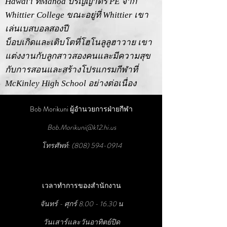
Hawai'i ที่Mānoa ปริญญาตรี PE จาก
Whittier College ขณะอยู่ที่ Whittier เขา
เล่นเบสบอลสองปี
บ็อบเกิดและเติบโตที่โฮโนลูลูฮาวาย เขา
แต่งงานกับลูกสาวสองคนและมีความสุข
กับการสอนและสร้างโปรแกรมกีฬาที่
McKinley High School อย่างต่อเนื่อง
Bob Morikuni ผู้อำนวยการฝ่ายกีฬา
Bob.Morikuni@k12.hi.us
โทรศัพท์:
(808) 594-0914
เวลาทำการของสำนักงาน
จันทร์ - ศุกร์
8.00 - 16.30
น
วันเสาร์และวันอาทิตย์ปิด