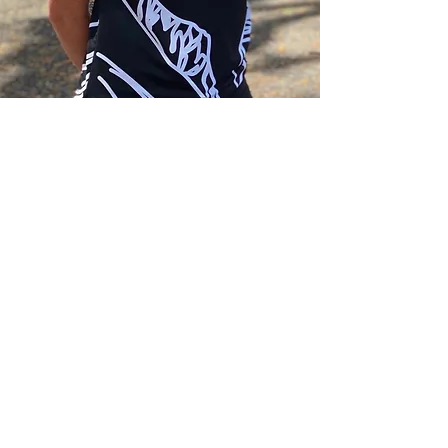
Leanna Goeckeritz ผู้ฝึกสอนกีฬา
lgoeckeritz
@ ahct.k12.hi.us
โทรศัพท์:
(808) 594-0914
เวลาทำการของสำนักงาน
โดยได้รับการแต่งตั้ง
โปรดติดต่อ